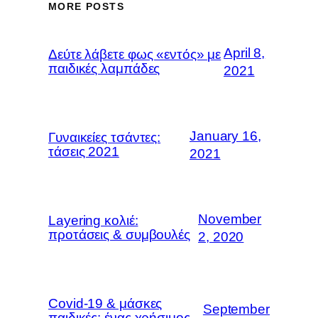
MORE POSTS
April 8,
Δεύτε λάβετε φως «εντός» με
παιδικές λαμπάδες
2021
January 16,
Γυναικείες τσάντες:
τάσεις 2021
2021
November
Layering κολιέ:
προτάσεις & συμβουλές
2, 2020
Covid-19 & μάσκες
September
παιδικές: ένας χρήσιμος