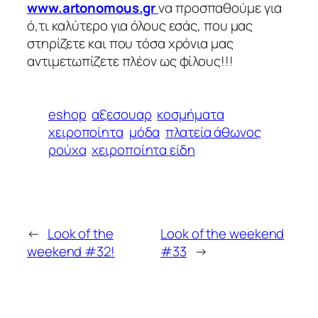
www.artonomous.gr
να προσπαθούμε για
ό,τι καλύτερο για όλους εσάς, που μας
στηρίζετε και που τόσα χρόνια μας
αντιμετωπίζετε πλέον ως φίλους!!!
eshop
αξεσουαρ
κοσμήματα
χειροποίητα
μόδα
πλατεία άθωνος
ρούχα
χειροποίητα είδη
←
Look of the
Look of the weekend
weekend #32!
#33
→