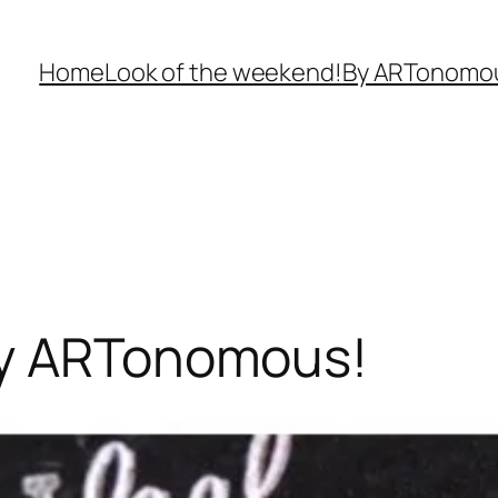
Home
Look of the weekend!
By ARTonomo
by ARTonomous!