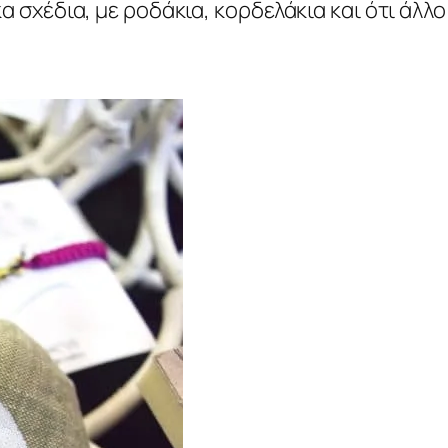
 σχέδια, με ροδάκια, κορδελάκια και ότι άλλ