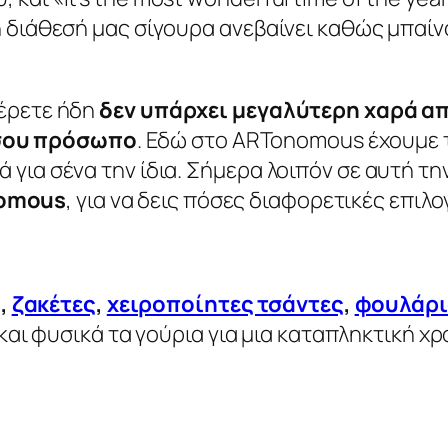
 η διάθεσή μας σίγουρα ανεβαίνει καθώς μπαί
ξέρετε ήδη
δεν υπάρχει μεγαλύτερη χαρά απ
σου πρόσωπο
. Εδώ στο ARTonomous έχουμε τ
ά για σένα την ίδια. Σήμερα λοιπόν σε αυτή τ
omous
, για να δεις πόσες διαφορετικές επιλο
ς
,
ζακέτες
,
χειροποίητες τσάντες
,
φουλάρι
και φυσικά τα γούρια για μια καταπληκτική χρο