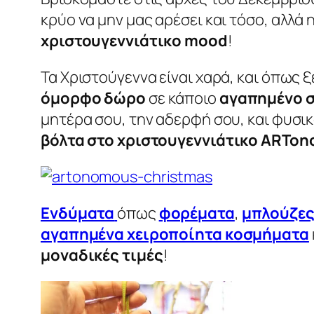
κρύο να μην μας αρέσει και τόσο, αλλά
χριστουγεννιάτικο
mood
!
Τα Χριστούγεννα είναι χαρά, και όπως 
όμορφο δώρο
σε κάποιο
αγαπημένο 
μητέρα σου, την αδερφή σου, και φυσικ
βόλτα στο χριστουγεννιάτικο
ARTon
Ενδύματα
όπως
φορέματα
,
μπλούζε
αγαπημένα χειροποίητα κοσμήματα
μοναδικές τιμές
!