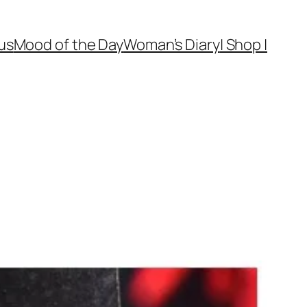
us
Mood of the Day
Woman’s Diary
| Shop |