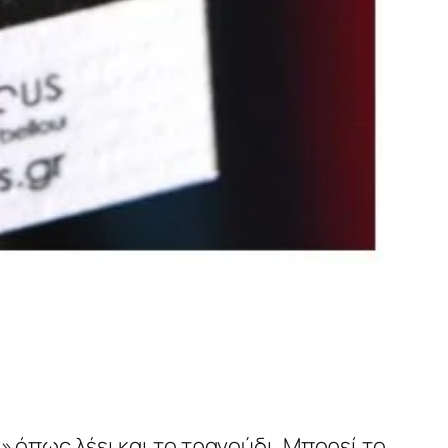
r» όπως λέει και το τραγούδι. Μπορεί το