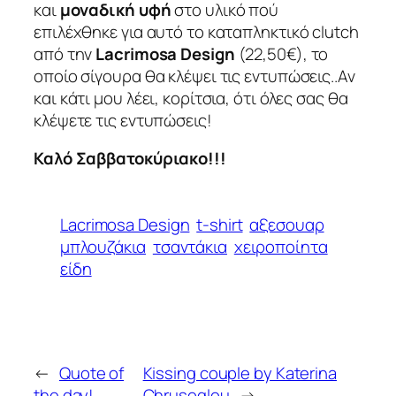
και
μοναδική υφή
στο υλικό πού
επιλέχθηκε για αυτό το καταπληκτικό clutch
από την
Lacrimosa Design
(22,50€), το
οποίο σίγουρα θα κλέψει τις εντυπώσεις..Αν
και κάτι μου λέει, κορίτσια, ότι όλες σας θα
κλέψετε τις εντυπώσεις!
Καλό Σαββατοκύριακο!!!
Lacrimosa Design
t-shirt
αξεσουαρ
μπλουζάκια
τσαντάκια
χειροποίητα
είδη
←
Quote of
Kissing couple by Katerina
the day!
Chrusoglou
→