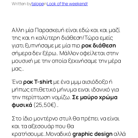
Written by
talope
in
Look of the weekend!
Αλλη μία Παρασκευή είναι εδώ και και μαζί
της και η καλύτερη διάθεση!Τώρα εμείς
γιατι ξυπνήσαμε με μία πιο
ροκ διάθεση
σήμερα δεν ξέρω.. Μάλλον οφείλεται στην
μουσική με την οποία ξεκινήσαμε την μέρα
μας..
Ένα
ροκ T-shirt
με ένα μμμ αισιόδοξο ή
μήπως επιθετικό μήνυμα ειναι ιδανικό για
την περίπτωση νομίζω.
Σε μαύρο χρώμα
φυσικά
(25,50€)..
Στο ίδιο μοντέρνο στυλ θα πρέπει να είναι
και τα αξεσουάρ που θα
κρατήσουμε..Μοναδικό
graphic design
αλλά