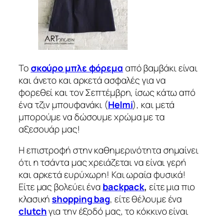
Το
σκούρο μπλε φόρεμα
από βαμβάκι είναι
και άνετο και αρκετά ασφαλές για να
φορεθεί και τον Σεπτέμβρη, ίσως κάτω από
ένα τζιν μπουφανάκι (
Helmi
), και μετά
μπορούμε να δώσουμε χρώμα με τα
αξεσουάρ μας!
Η επιστροφή στην καθημερινότητα σημαίνει
ότι η τσάντα μας χρειάζεται να είναι γερή
και αρκετά ευρύχωρη! Και ωραία φυσικά!
Είτε μας βολεύει ένα
backpack
,
είτε μια πιο
κλασική
shopping bag
, είτε θέλουμε ένα
clutch
για την έξοδό μας, το κόκκινο είναι