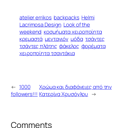
atelier errikos
backpacks
Helmi
Lacrimosa Design
Look of the
weekend
κοσμήματα χειροποίητα
κρεμαστά
μενταγιόν
μόδα
τσάντες
τσάντες πλάτης
φάκελος
φορέματα
χειροποίητα τσαντάκια
←
1000
Χρώμα και διαφάνειες από την
followers!!!
Κατερίνα Χρυσόγλου
→
Comments