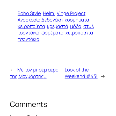
Boho Style
Helmi
Vinge Project
Αναστασία Δεδονάκη
κοσμήματα
χειροποίητα
κρεμαστά
μόδα
στυλ
τσαντάκια
φορέματα
χειροποίητα
τσαντάκια
←
Με τον μποέμ αέρα
Look of the
της Μονμάρτης…
Weekend #43!
→
Comments