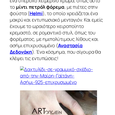
ένα υπέροχο χειμερινό χρώμα, όπως αυτό
το
μίντι πετρόλ φόρεμα
, με πιέτες στην
φούστα (
Helmi
), το οποίο χρειάζεται ένα
μακρύ και εντυπωσιακό μενταγιόν. Και εμείς
έχουμε το ωραιότερο χειροποίητο
κρεμαστό, σε ρομαντικό στυλ, όπως του
φορέματος, με ημιπολύτιμους λίθους και
ασήμι επιχρυσωμένο (
Αναστασία
Δεδονάκη
). Ένα κόσμημα, που σίγουρα θα
κλέψει τις εντυπώσεις!