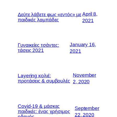
April 8,
Δεύτε λάβετε φως «εντός» με
παιδικές λαμπάδες
2021
January 16,
Γυναικείες τσάντες:
τάσεις 2021
2021
November
Layering κολιέ:
προτάσεις & συμβουλές
2, 2020
Covid-19 & μάσκες
September
παιδικές: ένας χρήσιμος
22, 2020
οδηγός