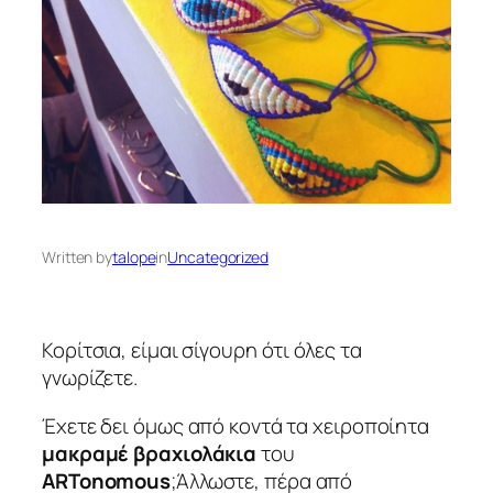
Written by
talope
in
Uncategorized
Κορίτσια, είμαι σίγουρη ότι όλες τα
γνωρίζετε.
Έχετε δει όμως από κοντά τα χειροποίητα
μακραμέ βραχιολάκια
του
ARTonomous
;Άλλωστε, πέρα από