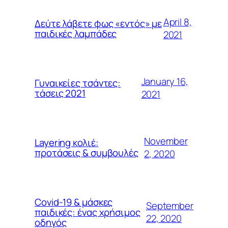
April 8,
Δεύτε λάβετε φως «εντός» με
παιδικές λαμπάδες
2021
January 16,
Γυναικείες τσάντες:
τάσεις 2021
2021
November
Layering κολιέ:
προτάσεις & συμβουλές
2, 2020
Covid-19 & μάσκες
September
παιδικές: ένας χρήσιμος
22, 2020
οδηγός