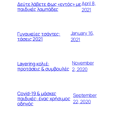
April 8,
Δεύτε λάβετε φως «εντός» με
παιδικές λαμπάδες
2021
January 16,
Γυναικείες τσάντες:
τάσεις 2021
2021
November
Layering κολιέ:
προτάσεις & συμβουλές
2, 2020
Covid-19 & μάσκες
September
παιδικές: ένας χρήσιμος
22, 2020
οδηγός