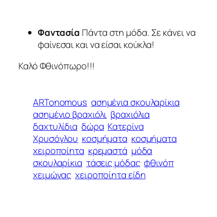
Φαντασία
Πάντα στη μόδα. Σε κάνει να
φαίνεσαι και να είσαι κούκλα!
Καλό Φθινόπωρο!!!
ARTonomous
ασημένια σκουλαρίκια
ασημένιο βραχιόλι
βραχιόλια
δαχτυλίδια
δώρα
Κατερίνα
Χρυσόγλου
κοσμήματα
κοσμήματα
χειροποίητα
κρεμαστά
μόδα
σκουλαρίκια
τάσεις μόδας
φθινόπ
χειμώνας
χειροποίητα είδη