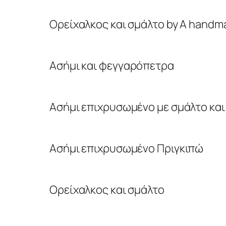
Oρείχαλκος και σμάλτο by Α handm
Ασήμι και φεγγαρόπετρα
Ασήμι επιχρυσωμένο με σμάλτο και
Ασήμι επιχρυσωμένο Πριγκιπώ
Ορείχαλκος και σμάλτο