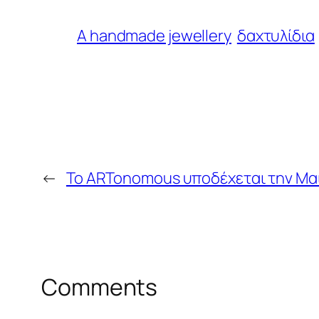
Α handmade jewellery
δαχτυλίδια
←
Το ARTonomous υποδέχεται την Μαί
Comments