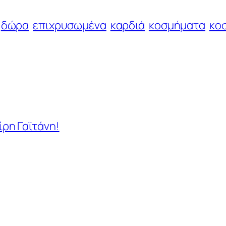
δώρα
επιχρυσωμένα
καρδιά
κοσμήματα
κο
ρη Γαϊτάνη!