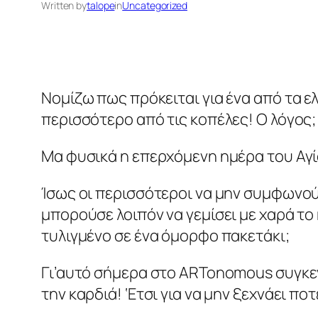
Written by
talope
in
Uncategorized
Νομίζω πως πρόκειται για ένα από τα ε
περισσότερο από τις κοπέλες! Ο λόγος;
Μα φυσικά η επερχόμενη ημέρα του Αγί
Ίσως οι περισσότεροι να μην συμφωνούμ
μπορούσε λοιπόν να γεμίσει με χαρά το 
τυλιγμένο σε ένα όμορφο πακετάκι;
Γι’αυτό σήμερα στο ARTonomous συγκεν
την καρδιά! ‘Ετσι για να μην ξεχνάει πο