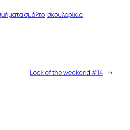
σμήματα σμάλτο
σκουλαρίκια
Look of the weekend #14
→