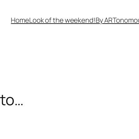
Home
Look of the weekend!
By ARTonomo
 to…