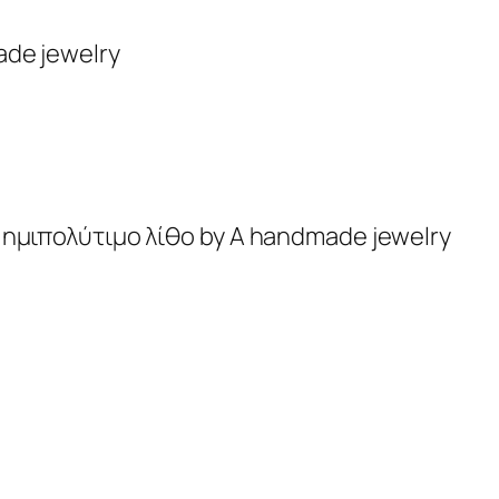
ade jewelry
 ημιπολύτιμο λίθο by Α handmade jewelry