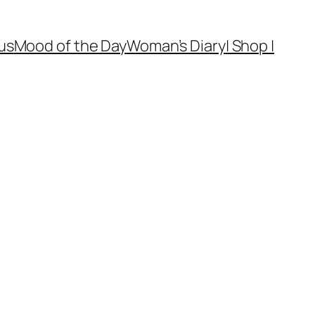
us
Mood of the Day
Woman’s Diary
| Shop |