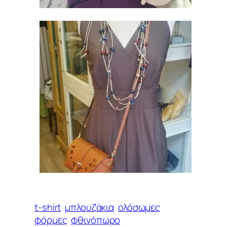
t-shirt
μπλουζάκια
ολόσωμες
φόρμες
φθινόπωρο