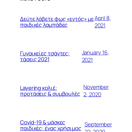
April 8,
Δεύτε λάβετε φως «εντός» με
παιδικές λαμπάδες
2021
January 16,
Γυναικείες τσάντες:
τάσεις 2021
2021
November
Layering κολιέ:
προτάσεις & συμβουλές
2, 2020
Covid-19 & μάσκες
September
παιδικές: ένας χρήσιμος
22, 2020