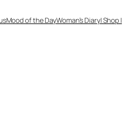
us
Mood of the Day
Woman’s Diary
| Shop |