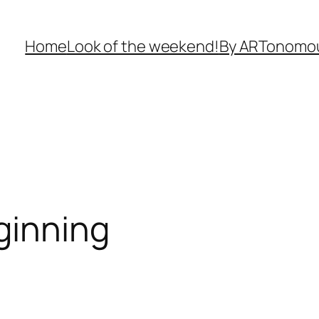
Home
Look of the weekend!
By ARTonomo
ginning