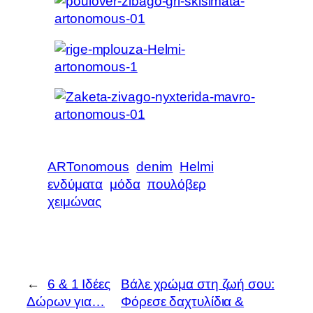
ARTonomous
denim
Helmi
ενδύματα
μόδα
πουλόβερ
χειμώνας
←
6 & 1 Ιδέες
Βάλε χρώμα στη ζωή σου:
Δώρων για…
Φόρεσε δαχτυλίδια &