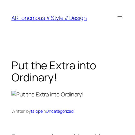
ARTonomous // Style // Design
Put the Extra into
Ordinary!
Written by
talope
in
Uncategorized