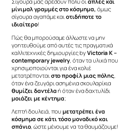
Σίγουρα μας αρέσουν πολύ οι
απλές και
μίνιμαλ γραμμές στο κόσμημα,
όμως
σίγουρα αγαπάμε και
οτιδήποτε το
ιδιαίτερο
!
Πώς θα μπορούσαμε άλλωστε να μην
γοητευθούμε από αυτές τις πραγματικά
καλλιτεχνικές δημιουργίες by
Victoria K –
contemporary jewelry
,
όταν τα υλικά που
χρησιμοποιούνται για ένα κολιέ
μετατρέπονται
στο προφίλ μιας πόλης
,
όταν ένα ζευγάρι ασημένια σκουλαρίκια
θυμίζει δαντέλα
ή όταν ένα δαχτυλίδι
μοιάζει με κέντημα
;
Λεπτή δουλειά, που
μετατρέπει ένα
κόσμημα σε κάτι τόσο μοναδικό και
σπάνιο
, ώστε μένουμε να τα θαυμάζουμε!