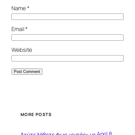
Name
*
Email
*
Website
MORE POSTS
April 8,
Δεύτε λάβετε φως «εντός» με