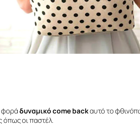
α φορά
δυναμικό
come
back
αυτό το φθινόπω
ές όπως οι παστέλ.