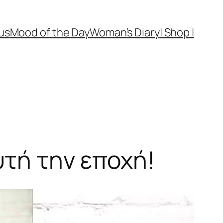
us
Mood of the Day
Woman’s Diary
| Shop |
υτή την εποχή!