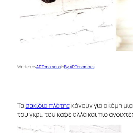
Written by
ARTonomous
in
By ARTonomous
Τα
σακίδια πλάτης
κάνουν για ακόμη μί
του γκρι, του καφέ αλλά και πιο ανοιχτ