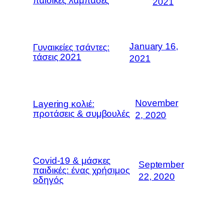
παιδικές λαμπάδες
2021
January 16,
Γυναικείες τσάντες:
τάσεις 2021
2021
November
Layering κολιέ:
προτάσεις & συμβουλές
2, 2020
Covid-19 & μάσκες
September
παιδικές: ένας χρήσιμος
22, 2020
οδηγός