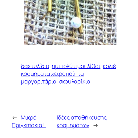
δαχτυλίδια
ημιπολύτιμοι λίθοι
κολιέ
κοσμήματα χειροποίητα
μαργαριτάρια
σκουλαρίκια
←
Μικρά
Ιδέες αποθήκευσης
Πριγκιπάκια!!
κοσμημάτων
→