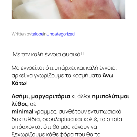
Written by
talope
in
Uncategorized
Με την καλή έννοια φυσικά!!!
Μα εννοείται ότι υπάρχει και καλή έννοια,
αρκεί να γνωρίζουμε τα κοσμήματα
Άνω
Κάτω
!
Ασήμι
,
μαργαριτάρια
κι άλλοι
ημιπολύτιμοι
λίθοι,
σε
m
inimal
γραμμές,
συνθέτουν
εντυπωσιακά
δαχτυλίδια, σκουλαρίκια και κολιέ, τα οποία
υπόσχονται ότι θα μας κάνουν να
ξεχωρίζουμε κάθε φόρα που θα τα