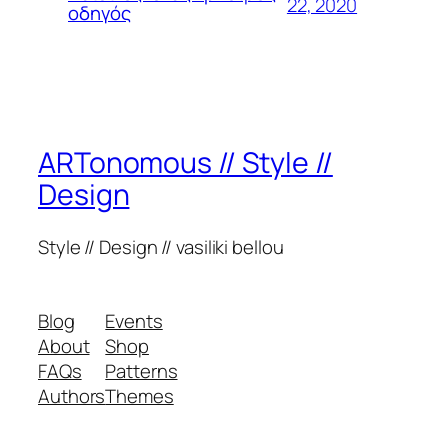
22, 2020
οδηγός
ARTonomous // Style //
Design
Style // Design // vasiliki bellou
Blog
Events
About
Shop
FAQs
Patterns
Authors
Themes