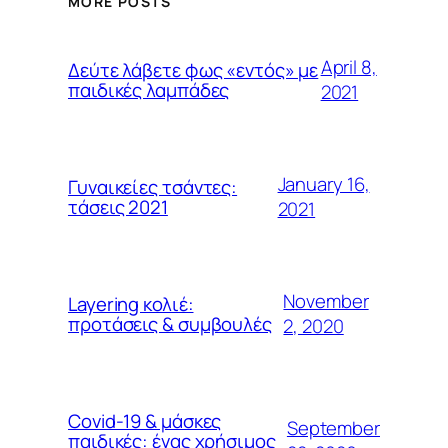
MORE POSTS
April 8,
Δεύτε λάβετε φως «εντός» με
παιδικές λαμπάδες
2021
January 16,
Γυναικείες τσάντες:
τάσεις 2021
2021
November
Layering κολιέ:
προτάσεις & συμβουλές
2, 2020
Covid-19 & μάσκες
September
παιδικές: ένας χρήσιμος