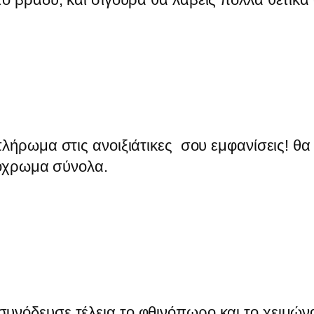
πλήρωμα στις ανοιξιάτικες σου εμφανίσεις! θα
νόχρωμα σύνολα.
υνόδευσε τέλεια το φθινόπωρο και το χειμώνα