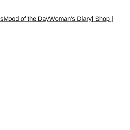
s
Mood of the Day
Woman’s Diary
| Shop |