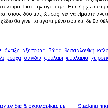
 σύντομα. Γιατί την αγαπάμε; Επειδή χωράει μ
 και στους δύο μας ώμους, για να είμαστε άνετ
σχέδιο θα γίνει το αγαπημένο σου και δε θα θέλ
z
άνοιξη
αξεσουαρ
δώρα
θεσσαλονίκη
καλο
λι
ρούχα
σακίδιο
φουλάρι
φουλάρια
χειροπ
χτυλίδια & σκουλαρίκια, με
Stacking rin