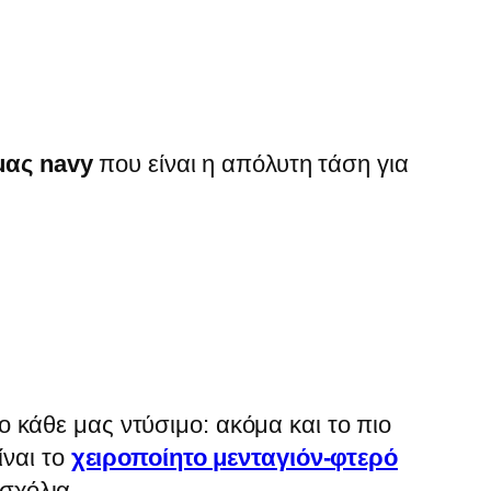
μας navy
που είναι η απόλυτη τάση για
ο κάθε μας ντύσιμο: ακόμα και το πιο
ίναι το
χειροποίητο μενταγιόν-φτερό
σχόλια.