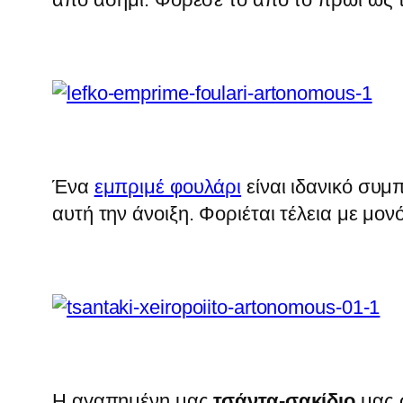
Ένα
εμπριμέ φουλάρι
είναι ιδανικό συμ
αυτή την άνοιξη. Φοριέται τέλεια με μο
Η αγαπημένη μας
τσάντα-σακίδιο
μας σ