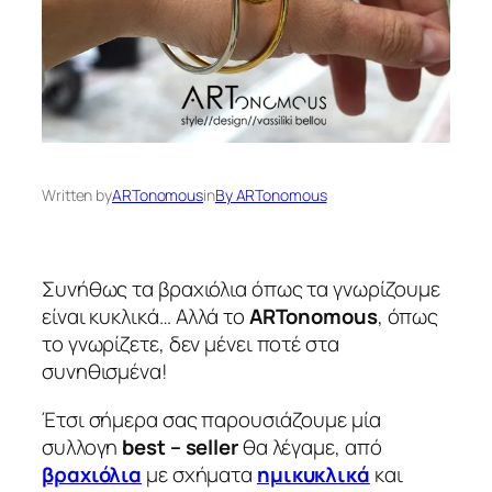
Written by
ARTonomous
in
By ARTonomous
Συνήθως τα βραχιόλια όπως τα γνωρίζουμε
είναι κυκλικά… Αλλά το
ARTonomous
, όπως
το γνωρίζετε, δεν μένει ποτέ στα
συνηθισμένα!
Έτσι σήμερα σας παρουσιάζουμε μία
συλλογη
best – seller
θα λέγαμε, από
βραχιόλια
με σχήματα
ημικυκλικά
και