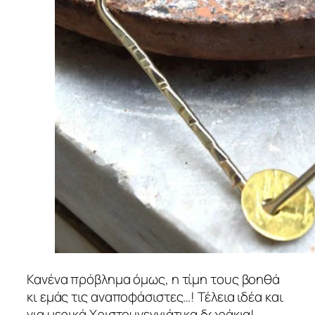
Κανένα πρόβλημα όμως, η τίμη τους βοηθά
κι εμάς τις αναποφάσιστες…! Τέλεια ιδέα και
για μερικά Χριστουγεννιάτικα δωράκια!