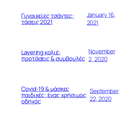
January 16,
Γυναικείες τσάντες:
τάσεις 2021
2021
November
Layering κολιέ:
προτάσεις & συμβουλές
2, 2020
Covid-19 & μάσκες
September
παιδικές: ένας χρήσιμος
22, 2020
οδηγός