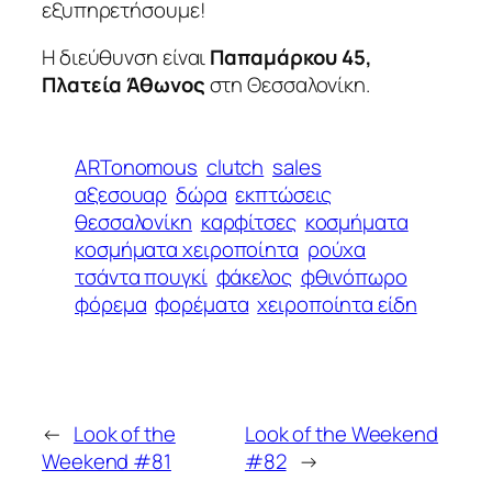
εξυπηρετήσουμε!
Η διεύθυνση είναι
Παπαμάρκου 45,
Πλατεία Άθωνος
στη Θεσσαλονίκη.
ARTonomous
clutch
sales
αξεσουαρ
δώρα
εκπτώσεις
θεσσαλονίκη
καρφίτσες
κοσμήματα
κοσμήματα χειροποίητα
ρούχα
τσάντα πουγκί
φάκελος
φθινόπωρο
φόρεμα
φορέματα
χειροποίητα είδη
←
Look of the
Look of the Weekend
Weekend #81
#82
→