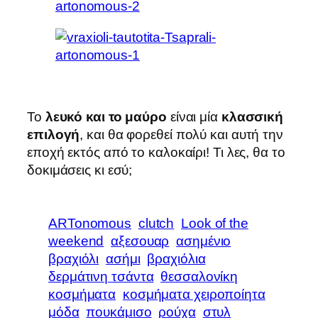
Το
λευκό και το μαύρο
είναι μία
κλασσική
επιλογή
, και θα φορεθεί πολύ και αυτή την
εποχή εκτός από το καλοκαίρι! Τι λες, θα το
δοκιμάσεις κι εσύ;
ARTonomous
clutch
Look of the
weekend
αξεσουαρ
ασημένιο
βραχιόλι
ασήμι
βραχιόλια
δερμάτινη τσάντα
θεσσαλονίκη
κοσμήματα
κοσμήματα χειροποίητα
μόδα
πουκάμισο
ρούχα
στυλ