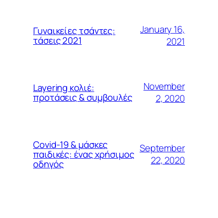
January 16,
Γυναικείες τσάντες:
τάσεις 2021
2021
November
Layering κολιέ:
προτάσεις & συμβουλές
2, 2020
Covid-19 & μάσκες
September
παιδικές: ένας χρήσιμος
22, 2020
οδηγός