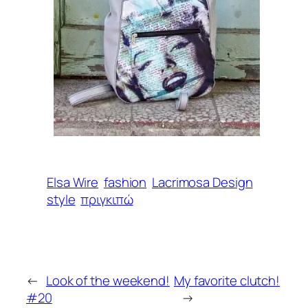
Elsa Wire
fashion
Lacrimosa Design
style
πριγκιπώ
←
Look of the weekend!
My favorite clutch!
#20
→