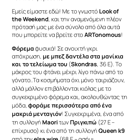
Εμείς είμαστε εδώ! Με το γνωστό
Look of
the Weekend
, και την αναμενόμενη πλέον
πρότασή μας με ένα σύνολο από όλα αυτά
που μπορείτε να βρείτε στο
ARTonomous
!
Φόρεμα
φυσικά! Σε ανοιχτή γκρι
απόχρωση,
με μπεζ δαντέλα στα μανίκια
και το τελείωμα του
(
Skondras
, 36 E). Το
μάκρος του φτάνει μέχρι λίγο πάνω από το
γόνατο..
Τα κοσμήματα όχι μόνο ταιριάζουν,
αλλά μάλλον επιβάλλονται κιόλας με το
συγκεκριμένο φόρεμα και, ακολουθώντας τη
μόδα,
φοράμε περισσότερα από ένα
μακριά μενταγιόν
! Συγκεκριμένα, ένα από
τη συλλογή
Maori
των
Πριγκιπώ
(27 Ε –
επίχρυσο) κι ένα από τη συλλογή
Queen k9
από την
elsa wire
(68 Ε – ασήμι